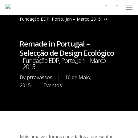
Men
Skip
to
search
Fundação EDP, Porto, Jan – Março 2015" />
main
content
Remade in Portugal –
Selecção de Design Ecológico
Fundação EDP, Porto, Jan – Março
2015
By
ptravassos
16 de Maio,
2015
Eventos
Mais uma vez fomos convidados a apresentar