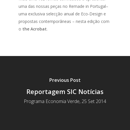
uma das nossas peças no Remade in Portugal–
uma exclusiva selecção anual de Eco-Design e
propostas contemporâneas – nesta edição com
o
the Acrobat
.
Previous Post
Reportagem SIC Notícias
Programa Economia Verde, 25 Set 2014