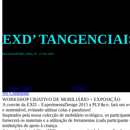
Nov 2015" />
EXD’ TANGENCIAI
Showroom PLY&co., Porto, 13 – 21 Nov 2015
Nov 2015
By
Paulo Costa
6 de Novembro, 2015
Eventos
No Comments
WORKSHOP CRIATIVO DE MOBILIÁRIO + EXPOSIÇÃO
A convite da EXD – ExperimentaDesign 2015 a PLY&co. fará um works
e sustentável, evitando utilizar colas e parafusos!
Inspirados pela nossa colecção de mobiliário ecológico, os participan
fornecerá os materiais e a utilização de ferramentas (cada participant
instituições de apoio à criança.